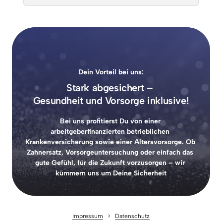
Dein 
Vorteil 
bei 
uns:
Stark 
abgesichert 
– 
Gesundheit 
und 
Vorsorge 
inklusive!
Bei 
uns 
profitierst 
Du 
von 
einer 
arbeitgeberfinanzierten 
betrieblichen 
Krankenversicherung 
sowie 
einer 
Altersvorsorge. 
Ob 
Zahnersatz, 
Vorsorgeuntersuchung 
oder 
einfach 
das 
gute 
Gefühl, 
für 
die 
Zukunft 
vorzusorgen 
– 
wir 
kümmern 
uns 
um 
Deine 
Sicherheit
Impressum
   >   
Datenschutz