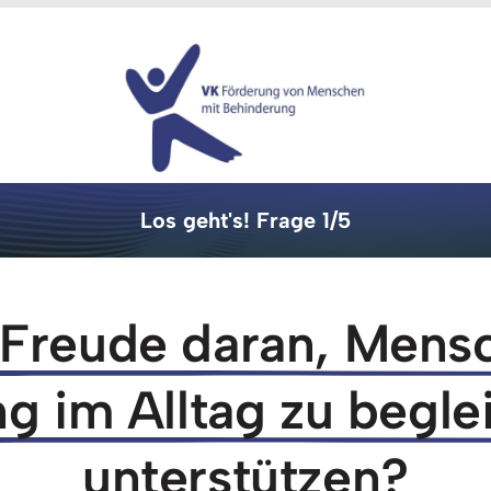
Los 
geht's! 
Frage 
1/5
Freude 
daran, 
Mensc
ng 
im 
Alltag 
zu 
beglei
unterstützen?