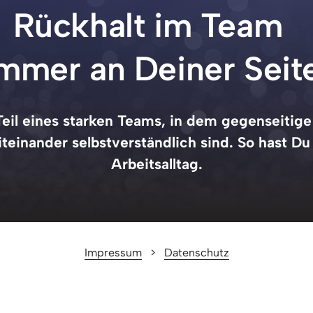
Rückhalt 
im 
Team 
immer 
an 
Deiner 
Seit
eil 
eines 
starken 
Teams, 
in 
dem 
gegenseitige
teinander 
selbstverständlich 
sind. 
So 
hast 
Du
Arbeitsalltag.
Impressum
   >   
Datenschutz