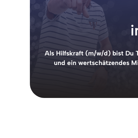
Als 
Hilfskraft 
(m/w/d) 
bist 
Du 
T
und 
ein 
wertschätzendes 
Mi